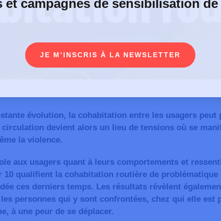
bitation rou
s et campagnes de sensibilisation de
JE M’INSCRIS À LA NEWSLETTER
tante évolution, la cohabitation entre les usagers peut 
a circulation devient alors un lieu de tensions où se manif
même la violence.
ole aux usagers quant à leurs comportements et ressenti
r 10 qualifient la cohabitation routière de problématique 
dée ces derniers temps. Les résultats révèlent égalemen
r les personnes qui y sont confrontées, chez qui elle est 
e, à une peur de se déplacer.