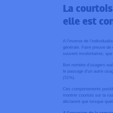
La courtoi
elle est co
A l’inverse de l’individuali
générale. Faire preuve de c
souvent involontaires, que
Bon nombre d’usagers wallo
le passage d’un autre usag
(51%).
Ces comportements positifs
montrer courtois sur la ro
déclarent que lorsque quel
A l’occasion de la semain