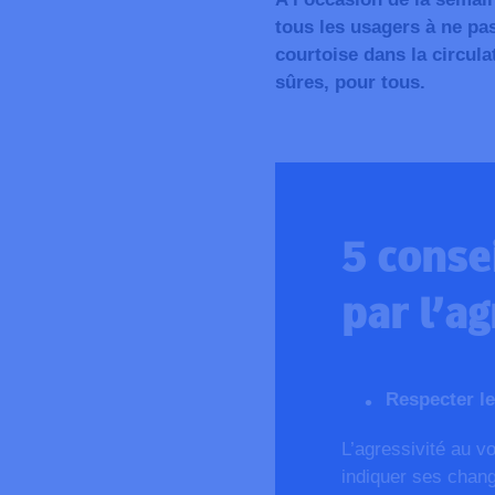
tous les usagers à ne pas
courtoise dans la circula
sûres, pour tous.
5 conse
par l’ag
Respecter le
L’agressivité au v
indiquer ses change