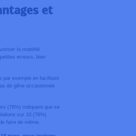
antages et
voriser la mobilité
petites erreurs, bien
 par exemple en facilitant
 cas de gêne occasionnée
ers (76%) indiquent que se
 Wallons sur 10 (76%)
 de faire de même.
e 18 mars, nous invitons