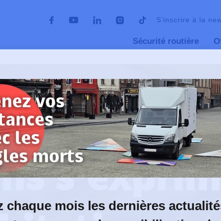
S’inscrire à la ne
Sécurité routière
O
ur la cohabitation routière
18 mars 2024
ns s’exprim
 chaque mois les dernières actualité