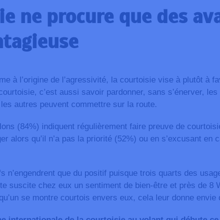
sie ne procure que des av
ntagieuse
sme à l’origine de l’agressivité, la courtoisie vise à plutôt à fa
ourtoisie, c’est aussi savoir pardonner, sans s’énerver, les 
 les autres peuvent commettre sur la route.
ns (84%) indiquent régulièrement faire preuve de courtoisie
er alors qu’il n’a pas la priorité (52%) ou en s’excusant en
 n’engendrent que du positif puisque trois quarts des usag
ute suscite chez eux un sentiment de bien-être et près de 8
qu’un se montre courtois envers eux, cela leur donne envie
e internationale de la courtoisie au volant qui débute c