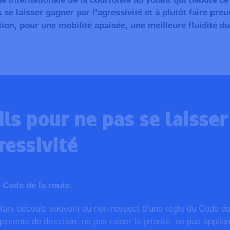
 se laisser gagner par l’agressivité et à plutôt faire preu
tion, pour une mobilité apaisée, une meilleure fluidité du
ils pour ne pas se laisse
ressivité
 Code de la route
.
olant découle souvent du non-respect d’une règle du Code de 
ments de direction, ne pas céder la priorité, ne pas appliquer