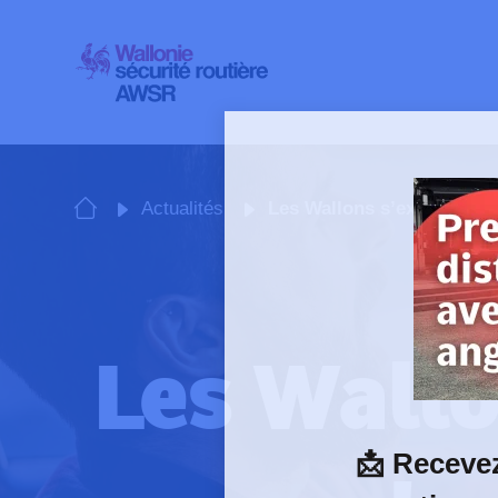
Skip
to
content
Actualités
Les Wallons s’expriment s
Les Wallo
📩
Recevez