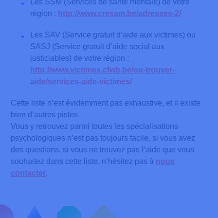
Les SSM (Services de santé mentale) de votre
premier pas pour chercher et demander de l’aide.
donnent l’impression de devenir fou/folle ou de perdre la
région :
http://www.cresam.be/adresses-2/
Les psychologues de notre département vous
tête. Vous ne l’êtes pas, vous réagissez seulement à la
écoutent et vous offrent un premier espace, mais ils
perte brutale et insensée… Vous pouvez confier ces
Les SAV (Service gratuit d’aide aux victimes) ou
peuvent aussi vous accompagner dans la
signes à des professionnels qui vous aideront.
SASJ (Service gratuit d’aide social aux
recherche de psychothérapeutes adaptés à vos
justiciables) de votre région :
besoins. Il existe également des groupes de parole
http://www.victimes.cfwb.be/ou-trouver-
et des associations qui seront un véritable soutien
aide/services-aide-victimes/
dans cette épreuve.
Cette liste n’est évidemment pas exhaustive, et il existe
bien d’autres pistes.
Vous y retrouvez parmi toutes les spécialisations
psychologiques n’est pas toujours facile, si vous avez
des questions, si vous ne trouvez pas l’aide que vous
souhaitez dans cette liste, n’hésitez pas à
nous
contacter
.