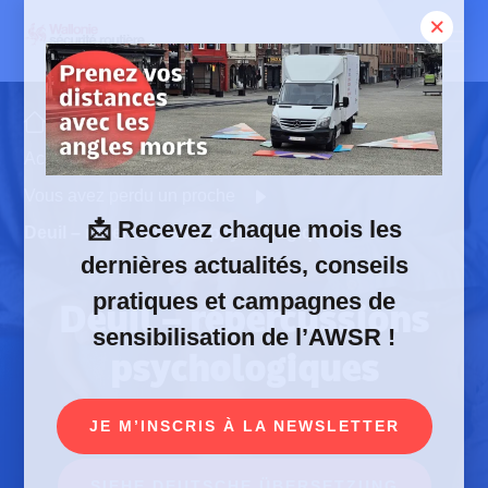
Skip
to
content
Offres et services
Accompagnement des victimes de la route – AVR
Vous avez perdu un proche
📩
Recevez chaque mois les
Deuil – répercussions psychologiques
dernières actualités, conseils
pratiques et campagnes de
Deuil – répercussions
sensibilisation de l’AWSR !
psychologiques
JE M’INSCRIS À LA NEWSLETTER
SIEHE DEUTSCHE ÜBERSETZUNG