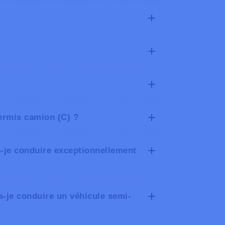
té n’impacte toujours pas votre conduite
n afin de vérifier que l’état de santé
 éventuel nouveau mode de conduite
permis camion (C) ?
s-je conduire exceptionnellement
s-je conduire un véhicule semi-