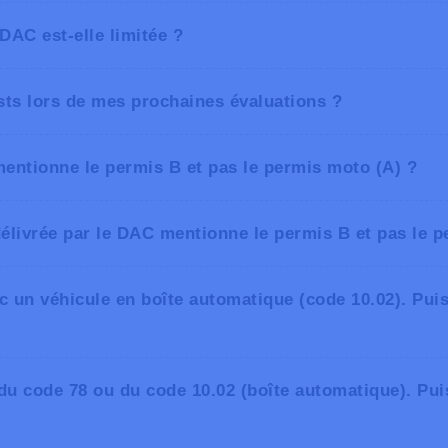
 DAC est-elle limitée ?
sts lors de mes prochaines évaluations ?
le régulier sera effectué pour vérifier que votre état de san
ions ne doit pas être imposée ;
mentionne le permis B et pas le permis moto (A) ?
ntrôle est toujours effectué 1 an après la première évaluatio
dicales et que vous n’éprouvez pas de difficultés avec un
élivrée par le DAC mentionne le permis B et pas le 
c un véhicule en boîte automatique (code 10.02). Pui
u code 78 ou du code 10.02 (boîte automatique). Pui