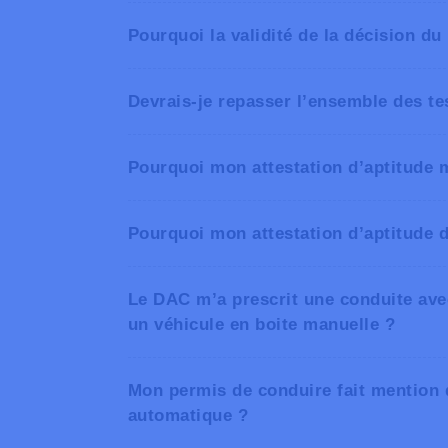
Pourquoi la validité de la décision du
Devrais-je repasser l’ensemble des te
D’une maladie évolutive : un contrô
L’AVIQ
ou qu’une modification des adaptat
Pourquoi mon attestation d’aptitude 
D’une affection neurologique : un co
correspond toujours aux normes mé
Pourquoi mon attestation d’aptitude d
(adaptations installées).
Le DAC m’a prescrit une conduite ave
risques
un véhicule en boite manuelle ?
Mon permis de conduire fait mention d
automatique ?