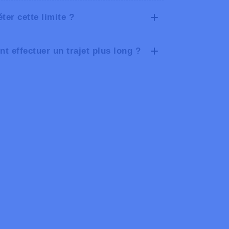
ter cette limite ?
t effectuer un trajet plus long ?
fonction de l’échelle de la carte ;
 Google Maps ou d’autres disponibles