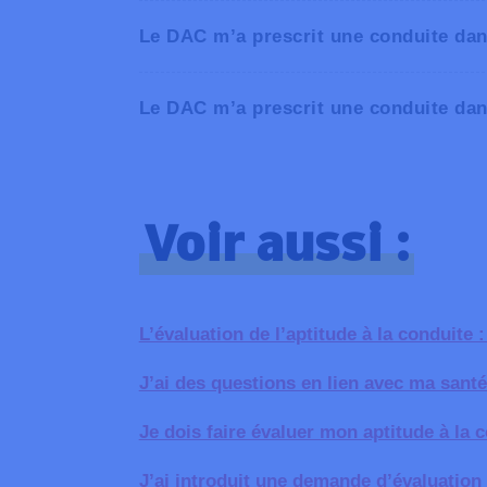
Le DAC m’a prescrit une conduite dans
Le DAC m’a prescrit une conduite dans
sur une carte routière en traçant u
grâce à certaines applications qui
sur smartphone.
Voir aussi :
L’évaluation de l’aptitude à la conduit
J’ai des questions en lien avec ma santé
Je dois faire évaluer mon aptitude à la 
J’ai introduit une demande d’évaluatio