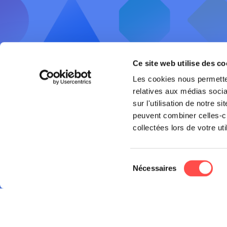
Ce site web utilise des co
Les cookies nous permetten
Sécurité 
relatives aux médias socia
sur l'utilisation de notre 
Offres et 
peuvent combiner celles-ci
Chaussée de Liège, 654C
collectées lors de votre uti
AWSR
5100 JAMBES
Belgique
FAQ
Sélection
+32 (0)81 821 300
Nécessaires
du
TVA BE 0539.960.891 – RPM Liège
consentement
(div.Namur)
BE45 0017 1714 1789