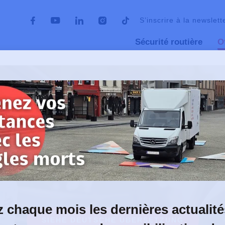
S’inscrire à la newslett
Sécurité routière
O
uite – DAC
J’ai reçu la décision du DAC
u la décisi
 chaque mois les dernières actualité
SIEHE DEUTSCHE ÜBERSETZUNG