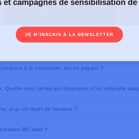
s et campagnes de sensibilisation de
JE M’INSCRIS À LA NEWSLETTER
 conduire à la commune, est-ce payant ?
e. Quelle sont celles qui disposent d’un véhicule ada
ce lien
e, ai-je un droit de recours ?
le pdf du chapitre 21 (
l
ssurance RC auto ?