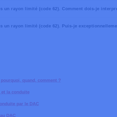
 un rayon limité (code 62). Comment dois-je interpré
 un rayon limité (code 62). Puis-je exceptionnellemen
n cercle qui correspond au nombre de kilomètres imposés, en 
 permettent de calculer les distances à vol d’oiseau, comme
e : pourquoi, quand, comment ?
 et la conduite
conduite par le DAC
n au DAC