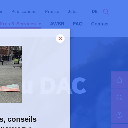
er
Publications
Presse
Jobs
DE
ffres & Services
AWSR
FAQ
Contact
on du DAC
s, conseils