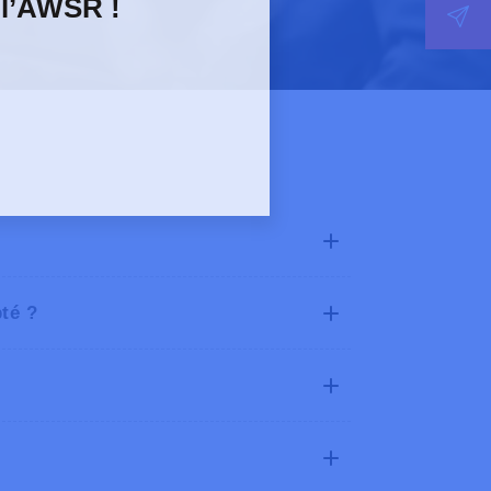
 l’AWSR !
pté ?
ien
normes minimales