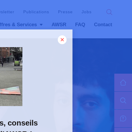
wsletter
Publications
Presse
Jobs
ffres & Services
AWSR
FAQ
Contact
s, conseils