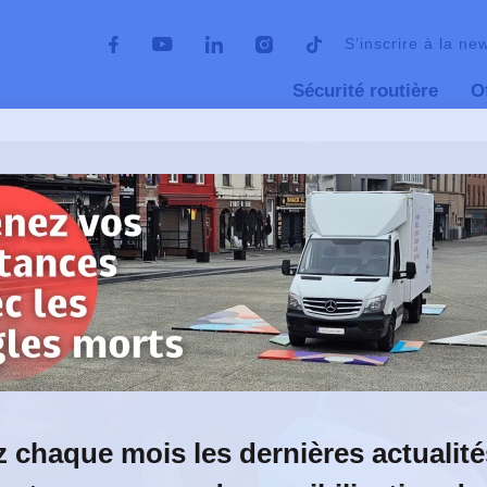
S’inscrire à la ne
Sécurité routière
O
ant, c’est NON. Et
 chaque mois les dernières actualité