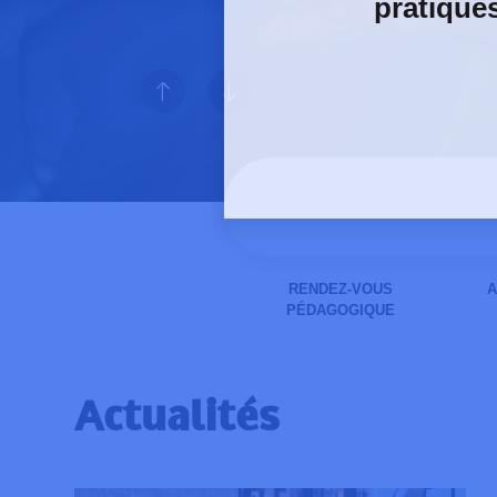
pratique
QUE
CHERCHEZ-
VOUS
?
RENDEZ-VOUS
A
La route n’est
PÉDAGOGIQUE
Actualités
DÉCOUVREZ LA CAMPAGNE