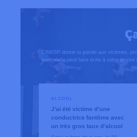
DÉCOUVREZ LA CAMPAGNE
Ça
L’AWSR donne la parole aux victimes, proc
bien réelle peut faire écho à votre propr
da
ALCOOL
J’ai été victime d’une
conductrice fantôme avec
un très gros taux d’alcool