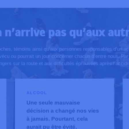
 n’arrive pas qu’aux aut
hes, témoins ainsi qu’aux personnes responsables d'un acci
e vécu ou pourrait un jour concerner chacun d’entre nous. Par
ngers sur la route et aux difficultés éprouvées après l’accide
ALCOOL
Une seule mauvaise
décision a changé nos vies
à jamais. Pourtant, cela
aurait pu être évité.