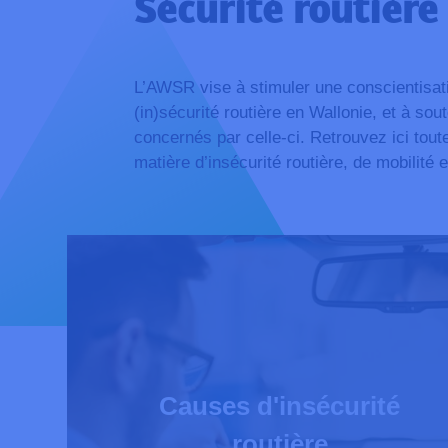
Sécurité routière
L’AWSR vise à stimuler une conscientisat
(in)sécurité routière en Wallonie, et à sou
concernés par celle-ci. Retrouvez ici tout
matière d’insécurité routière, de mobilité 
Causes d'insécurité
routière