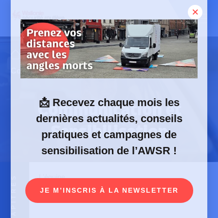
Skip
to
content
Offres et services
Communication et Sensibilisation
📩
Recevez chaque mois les
Communication et
dernières actualités, conseils
Sensibilisation
pratiques et campagnes de
sensibilisation de l’AWSR !
L'équipe
CHAPITRES
JE M’INSCRIS À LA NEWSLETTER
Contactez-nous