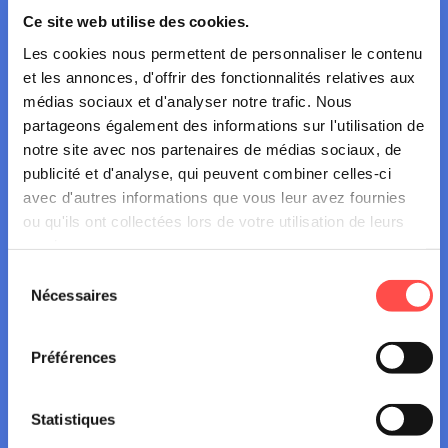
Ce site web utilise des cookies.
À travers nos réseaux sociaux et notre site Web,
Les cookies nous permettent de personnaliser le contenu
notamment, nous guidons, informons et répondons aux
et les annonces, d'offrir des fonctionnalités relatives aux
questions qui vous préoccupent en matière de sécurité
médias sociaux et d'analyser notre trafic. Nous
routière.
partageons également des informations sur l'utilisation de
notre site avec nos partenaires de médias sociaux, de
Tous concernés
:
Les facteurs humains ( un ou
publicité et d'analyse, qui peuvent combiner celles-ci
plusieurs) jouent un rôle dans 90 à 95% des accidents
avec d'autres informations que vous leur avez fournies
de la route
. C’est pourquoi nos actions visent à faire
ou qu'ils ont collectées lors de votre utilisation de leurs
prendre conscience à chacun de sa contribution
services.
personnelle à plus de sécurité sur les routes, car c’est
Sélection
ensemble que nous y arriverons.
Nécessaires
du
consentement
Préférences
CONTACTEZ-NOUS
Statistiques