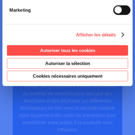
Marketing
LOCATION DE
MATERIEL
Afficher les détails
Vous êtes une entreprise, un organisme
Autoriser tous les cookies
public ou une association ? Vous organisez
un événement ouvert au public ou pour vos
Autoriser la sélection
collaborateurs et vous souhaitez les
sensibiliser à la conduite sous influence ?
Cookies nécessaires uniquement
L’AWSR met gratuitement à votre disposition
du matériel de sensibilisation tels que des
brochures et des dépliants sur différentes
thématiques en lien avec la sécurité routière
mais également des outils de prévention pour
sensibiliser votre public à la conduite sous
influence.