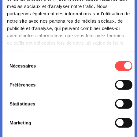
JE SUIS PROFESSIONNEL DE LA SANTÉ
médias sociaux et d'analyser notre trafic. Nous
partageons également des informations sur l'utilisation de
notre site avec nos partenaires de médias sociaux, de
publicité et d'analyse, qui peuvent combiner celles-ci
avec d'autres informations que vous leur avez fournies
ou qu'ils ont collectées lors de votre utilisation de leurs
Qui sommes-nous ?
services.
Sélection
L’équipe pluridisciplinaire du DAC est composée de
Nécessaires
du
médecins, neuropsychologues et ergothérapeutes
consentement
experts en aptitude à la conduite. Elle vous accueille,
Préférences
vous renseigne et réalise tous les tests pour vérifier si
vous pouvez conduire en toute sécurité.
Statistiques
Documents utiles
Marketing
Pour introduire une