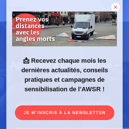
Skip
to
content
Offres et services
Aptitude à la conduite – DAC
📩
Recevez chaque mois les
Aptitude à la conduite –
dernières actualités, conseils
DAC
pratiques et campagnes de
sensibilisation de l’AWSR !
SIEHE DEUTSCHE ÜBERSETZUNG
JE M’INSCRIS À LA NEWSLETTER