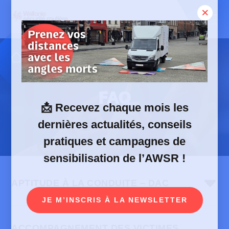
Skip
to
content
FAQ
FAQ
📩
Recevez chaque mois les
dernières actualités, conseils
pratiques et campagnes de
sensibilisation de l’AWSR !
APTITUDE À LA CONDUITE – DAC
JE M’INSCRIS À LA NEWSLETTER
ACCOMPAGNEMENT DES VICTIMES