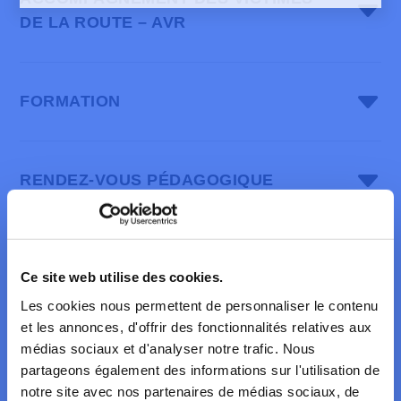
DE LA ROUTE – AVR
FORMATION
RENDEZ-VOUS PÉDAGOGIQUE
notre page
COMMUNICATION ET
d’informations consacrée à l’aptitude à la
Ce site web utilise des cookies.
SENSIBILISATION
formation@awsr.be
conduite
Les cookies nous permettent de personnaliser le contenu
Affection du système nerveux central :
et les annonces, d'offrir des fonctionnalités relatives aux
traumatisme crânien, accident vasculaire
médias sociaux et d'analyser notre trafic. Nous
www.rendezvouspedagogique.be/fr/faq
cérébral, épilepsie…
ETUDES ET STATISTIQUES
partageons également des informations sur l'utilisation de
normes médicales
notre site avec nos partenaires de médias sociaux, de
Affection du système nerveux périphérique :
médecine du travail
n accident de la route est