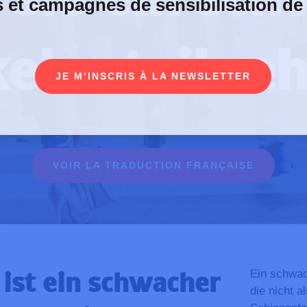
s et campagnes de sensibilisation de
kehrsteilne
JE M’INSCRIS À LA NEWSLETTER
VOIR LA TRADUCTION FRANÇAISE
Ein schwac
ist ein schwacher
die nicht a