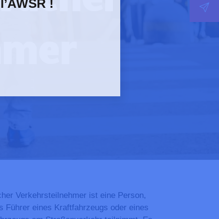
 l’AWSR !
hmer
her Verkehrsteilnehmer ist eine Person,
ls Führer eines Kraftfahrzeugs oder eines