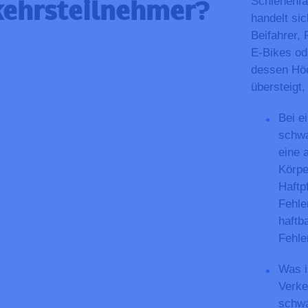
Schienenfa
kehrsteilnehmer?
handelt si
Beifahrer, 
E-Bikes od
dessen Höc
übersteigt
Bei e
schwa
eine 
Körpe
Haftp
Fehle
haftb
Fehle
Was i
Verke
schwa