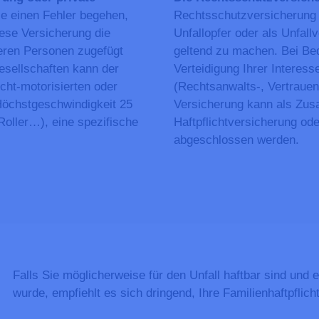
e einen Fehler begehen,
Rechtsschutzversicherung in
iese Versicherung die
Unfallopfer oder als Unfall
eren Personen zugefügt
geltend zu machen. Bei Bed
esellschaften kann der
Verteidigung Ihrer Interes
cht-motorisierten oder
(Rechtsanwalts-, Vertraue
Höchstgeschwindigkeit 25
Versicherung kann als Zusa
Roller…), eine spezifische
Haftpflichtversicherung od
abgeschlossen werden.
Falls Sie möglicherweise für den Unfall haftbar sind und
wurde, empfiehlt es sich dringend, Ihre Familienhaftpflic