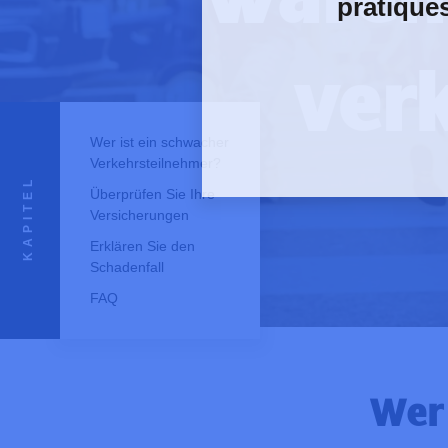
pratique
ver
Wer ist ein schwacher
Verkehrsteilnehmer?
KAPITEL
Überprüfen Sie Ihre
Versicherungen
Erklären Sie den
Schadenfall
FAQ
Wer 