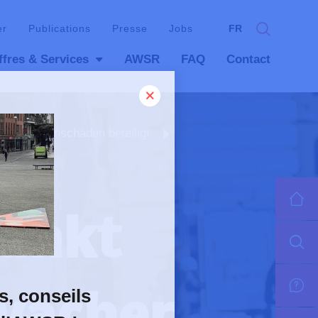
er
Publications
Presse
Jobs
FR
ffres & Services
AWSR
FAQ
Contact
t persponenschäden beteiligt
punkt
wacher
s, conseils