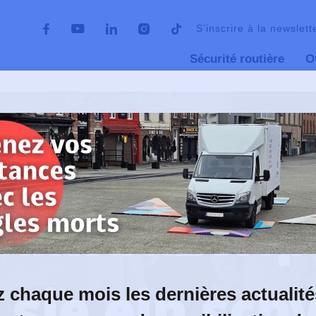
S’inscrire à la newslett
Sécurité routière
O
raßenverkehrsopfer
Sie sind an einem verkehrsunfall mi
sie ein schwacher verkehrsteilnehmer
unfallzeit
 sie ein sch
 chaque mois les dernières actualité