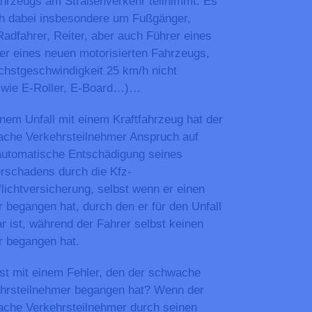
hrzeugs am Straßenverkehr teilnimmt. Es
ch dabei insbesondere um Fußgänger,
Radfahrer, Reiter, aber auch Führer eines
er eines neuen motorisierten Fahrzeugs,
hstgeschwindigkeit 25 km/h nicht
, wie E-Roller, E-Board…)…
inem Unfall mit einem Kraftfahrzeug hat der
che Verkehrsteilnehmer Anspruch auf
automatische Entschädigung seines
rschadens durch die Kfz-
flichtversicherung, selbst wenn er einen
r begangen hat, durch den er für den Unfall
ar ist, während der Fahrer selbst keinen
r begangen hat.
st mit einem Fehler, den der schwache
hrsteilnehmer begangen hat? Wenn der
che Verkehrsteilnehmer durch seinen