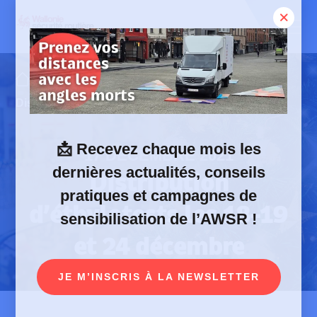
Skip
to
content
Actualités
Distribution d’éthylotests les 18-19 et 24 décembre
📩
Recevez chaque mois les
17 DÉCEMBRE 2021
dernières actualités, conseils
Distribution
pratiques et campagnes de
d’éthylotests les 18-19
sensibilisation de l’AWSR !
et 24 décembre
JE M’INSCRIS À LA NEWSLETTER