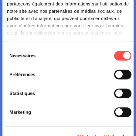
partageons également des informations sur l'utilisation de
notre site avec nos partenaires de médias sociaux, de
NEWS
publicité et d'analyse, qui peuvent combiner celles-ci
avec d'autres informations que vous leur avez fournies
ou qu'ils ont collectées lors de votre utilisation de leurs
16 juillet 2026
services.
RAVEL : LES RÈGLES À CONNAÎTRE
Sélection
POUR ÉVITER LES TENSIONS
Nécessaires
du
consentement
Préférences
Statistiques
Marketing
NEWS
06 juillet 2026