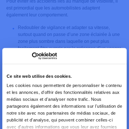
Pour éviter les accidents liés au manque de visibilité, il
est primordial que les automobilistes adaptent
également leur comportement.
Redoubler de vigilance et adapter sa vitesse,
surtout quand on passe d’une zone éclairée à une
zone plus sombre dans laquelle on peut plus
facilement être surpris par la présence d’un usager,
et en cas de pluie où le reflet des phares et de
l’éclairage public sur la route humide peut
augmenter les risques d’éblouissement.
Ce site web utilise des cookies.
Veiller à toujours circuler les vitres sèches et
Les cookies nous permettent de personnaliser le contenu
désembuées. Les reflets sur les vitres peuvent
et les annonces, d'offrir des fonctionnalités relatives aux
masquer la présence d’un piéton ou d’un cycliste.
médias sociaux et d'analyser notre trafic. Nous
partageons également des informations sur l'utilisation de
S’assurer du bon fonctionnement et du réglage
notre site avec nos partenaires de médias sociaux, de
adéquat des phares pour disposer d’un éclairage
publicité et d'analyse, qui peuvent combiner celles-ci
optimal de la route.
avec d'autres informations que vous leur avez fournies