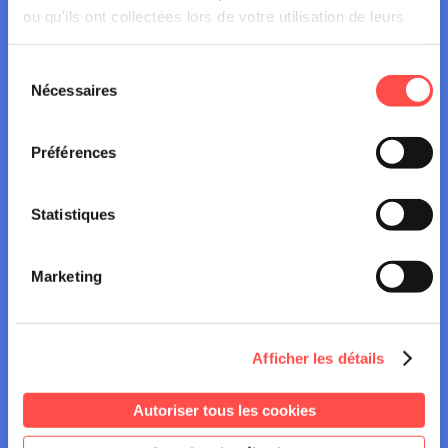
ou qu'ils ont collectées lors de votre utilisation de leurs
services.
Sélection
Nécessaires
du
consentement
Autres actualités
Préférences
Statistiques
Marketing
NEWS
Afficher les détails
16 juillet 2026
Autoriser tous les cookies
RAVEL : LES RÈGLES À CONNAÎTRE
POUR ÉVITER LES TENSIONS