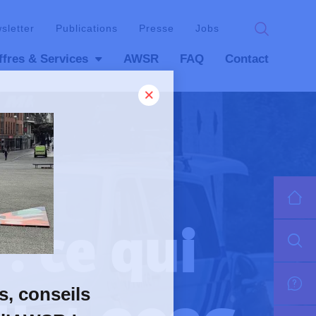
wsletter
Publications
Presse
Jobs
ffres & Services
AWSR
FAQ
Contact
: ce qui
s, conseils