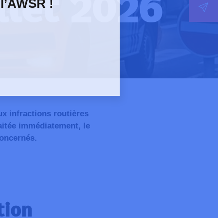
llet 2026
 l’AWSR !
x infractions routières
aitée immédiatement, le
concernés.
tion