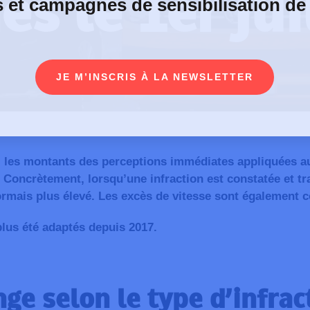
ès le 1er jui
s et campagnes de sensibilisation de
JE M’INSCRIS À LA NEWSLETTER
6, les montants des perceptions immédiates appliquées au
Concrètement, lorsqu’une infraction est constatée et tr
rmais plus élevé. Les excès de vitesse sont également 
lus été adaptés depuis 2017.
ge selon le type d’infrac