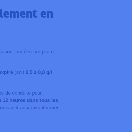
alement en
s sont traitées sur place,
expiré
(soit
0,5 à 0,8 g/l
res de conduite
pour
à 12 heures dans tous les
pouvaient auparavant varier