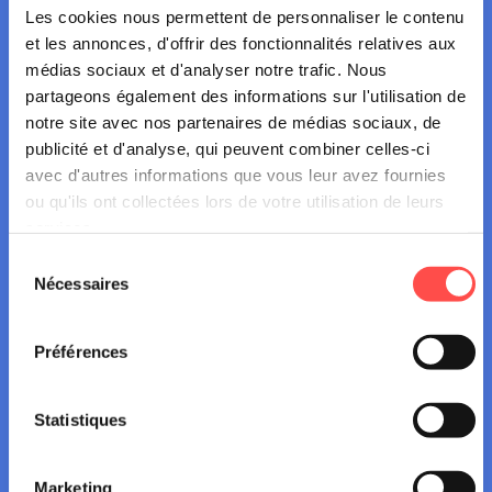
Les cookies nous permettent de personnaliser le contenu
Autres actualités
et les annonces, d'offrir des fonctionnalités relatives aux
médias sociaux et d'analyser notre trafic. Nous
partageons également des informations sur l'utilisation de
notre site avec nos partenaires de médias sociaux, de
publicité et d'analyse, qui peuvent combiner celles-ci
avec d'autres informations que vous leur avez fournies
ou qu'ils ont collectées lors de votre utilisation de leurs
NEWS
services.
Sélection
Nécessaires
du
16 juillet 2026
consentement
RAVEL : LES RÈGLES À CONNAÎTRE
Préférences
POUR ÉVITER LES TENSIONS
Statistiques
Marketing