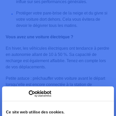
influe sur ses performances générales.
Protéger votre pare-brise de la neige et du givre si
votre voiture dort dehors. Cela vous évitera de
devoir le dégivrer tous les matins.
Vous avez une voiture électrique ?
En hiver, les véhicules électriques ont tendance à perdre
en autonomie allant de 10 à 50 %. Sa capacité de
recharge est également affaiblie. Tenez-en compte lors
de vos déplacements.
Petite astuce : préchauffer votre voiture avant le départ
lorsqu’elle est encore connectée à la station de
recharge. De cette manière, l’énergie utilisée pour le
chauffage provient directement du réseau électrique et
non pas de la batterie.
Ce site web utilise des cookies.