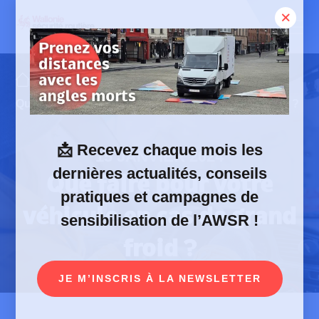
Skip
to
content
Actualités
Que faire pour votre véhicule en cas de grand froid ?
📩
Recevez chaque mois les
15 JANVIER 2024
dernières actualités, conseils
Que faire pour votre
pratiques et campagnes de
véhicule en cas de grand
sensibilisation de l’AWSR !
froid ?
JE M’INSCRIS À LA NEWSLETTER