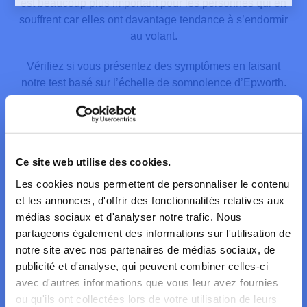
est beaucoup plus important pour les personnes qui en
souffrent car elles ont davantage tendance à s’endormir
au volant.
Vérifiez si vous présentez des symptômes en faisant
notre test basé sur l’échelle de somnolence d’Epworth.
Basé sur 8 questions, il permet de détecter la «
somnolence diurne excessive» (= avoir envie de dormir,
s’assoupir de manière involontaire pendant la journée).
Ce site web utilise des cookies.
Les cookies nous permettent de personnaliser le contenu
et les annonces, d'offrir des fonctionnalités relatives aux
médias sociaux et d'analyser notre trafic. Nous
partageons également des informations sur l'utilisation de
Au volant
immobilisé depuis
Tra
En p
All
Pass
Assi
Deva
Pend
notre site avec nos partenaires de médias sociaux, de
quelques minutes
dans un
fin 
conv
circ
sans
(sal
un 
publicité et d'analyse, qui peuvent combiner celles-ci
J
embouteillage
un 
d’un
cong
avec d'autres informations que vous leur avez fournies
J
J
J
ou qu'ils ont collectées lors de votre utilisation de leurs
J