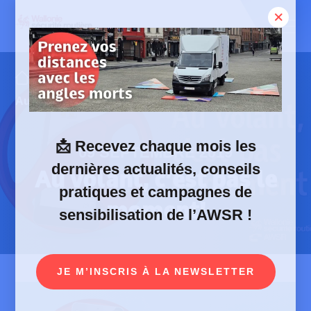
Skip
to
content
Publications
Campagnes
Au volant, c’est pas le moment!
📩
Recevez chaque mois les
09 SEPTEMBRE 2019
dernières actualités, conseils
Au volant, c’est pas le
pratiques et campagnes de
moment!
sensibilisation de l’AWSR !
JE M’INSCRIS À LA NEWSLETTER