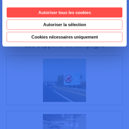
quiz en ligne, ainsi qu’une charte à signer
Autoriser tous les cookies
pour un bon usage du téléphone au volant.
Autoriser la sélection
Cookies nécessaires uniquement
Les supports de campagne