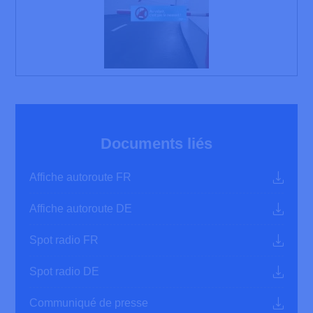
Documents liés
Affiche autoroute FR
Affiche autoroute DE
Spot radio FR
Spot radio DE
Communiqué de presse