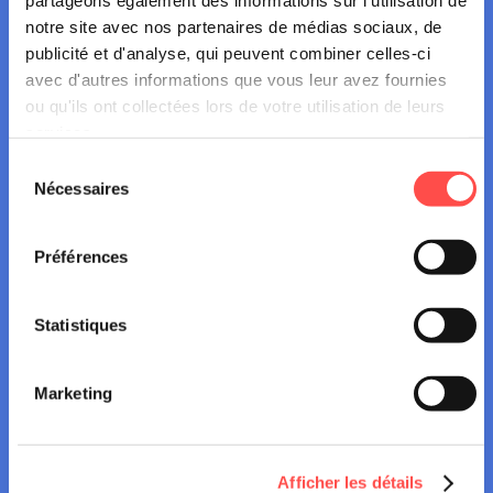
partageons également des informations sur l'utilisation de
notre site avec nos partenaires de médias sociaux, de
publicité et d'analyse, qui peuvent combiner celles-ci
avec d'autres informations que vous leur avez fournies
ou qu'ils ont collectées lors de votre utilisation de leurs
services.
Un volet « entreprises »
Sélection
Nécessaires
du
Les conducteurs effectuant des
consentement
déplacements dans le cadre professionnel
Préférences
ont un usage plus élevé du téléphone (pour
tous les types d’utilisation) lorsqu’ils
conduisent que les autres conducteurs. Ils ont
Statistiques
donc plus de risques d’être impliqués dans
un accident de la route.
Marketing
C’est pourquoi l’AWSR invite les entreprises
à télécharger un
kit de sensibilisation
à
l’utilisation du téléphone au volant
Afficher les détails
comprenant un poster de sensibilisation, un