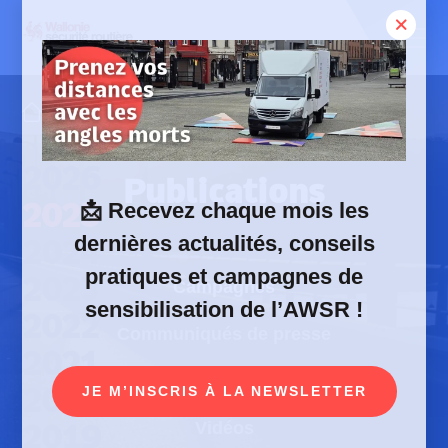
Skip
to
content
Publications
Campagnes
2026
Publications
2025
📩
Recevez chaque mois les
dernières actualités, conseils
2024
pratiques et campagnes de
2023
Campagnes
sensibilisation de l’AWSR !
2022
Communiqués de presse
2021
Brochures & dépliants
2020
JE M’INSCRIS À LA NEWSLETTER
Vidéos
2019