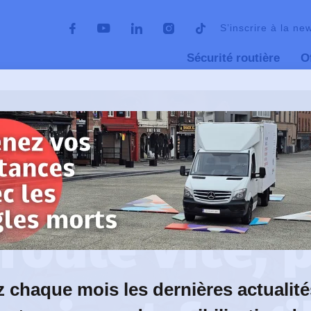
S’inscrire à la ne
Sécurité routière
O
roule vite, plus tout devient fragile
16 octobre 2025
roule vite, 
 chaque mois les dernières actualité