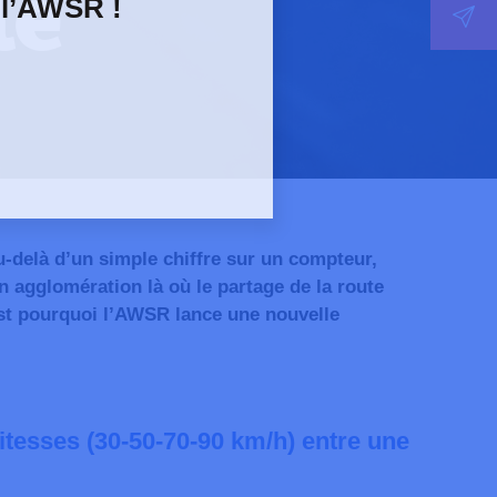
le
 l’AWSR !
u-delà d’un simple chiffre sur un compteur,
en agglomération là où le partage de la route
’est pourquoi l’AWSR lance une nouvelle
vitesses (30-50-70-90 km/h)
entre une