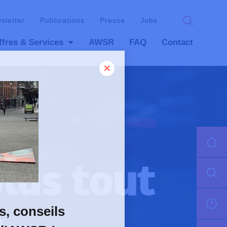
wsletter
Publications
Presse
Jobs
ffres & Services
AWSR
FAQ
Contact
plus tout
s, conseils