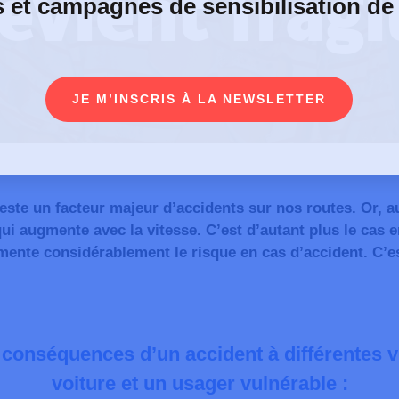
evient fragi
s et campagnes de sensibilisation de
JE M’INSCRIS À LA NEWSLETTER
reste un facteur majeur d’accidents sur nos routes. Or, a
qui augmente avec la vitesse. C’est d’autant plus le cas 
augmente considérablement le risque en cas d’accident. C
s conséquences d’un accident
à différentes 
voiture et un usager vulnérable :