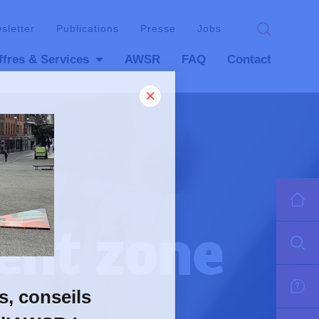
wsletter
Publications
Presse
Jobs
ffres & Services
AWSR
FAQ
Contact
ient zone
s, conseils