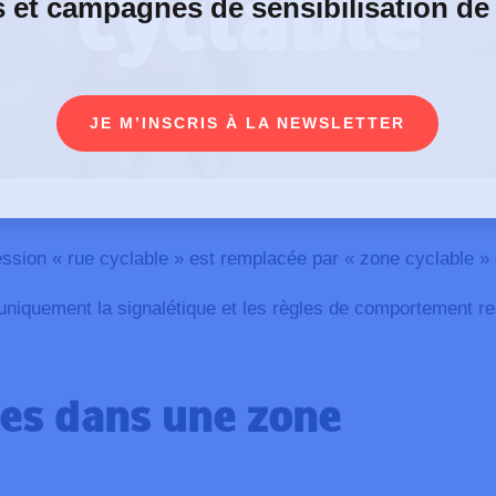
cyclable
s et campagnes de sensibilisation de
JE M’INSCRIS À LA NEWSLETTER
ression « rue cyclable » est remplacée par « zone cyclable » 
iquement la signalétique et les règles de comportement res
les dans une zone