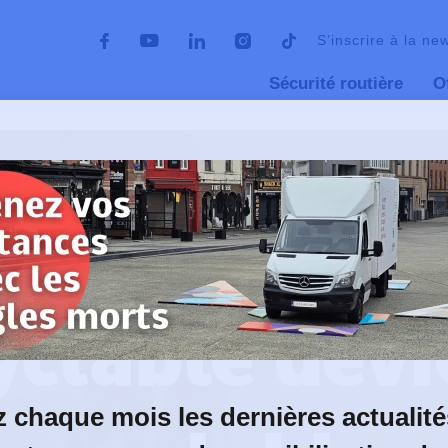
S’inscrire à la ne
Sécurité routière
O
one cyclable
05 avril 2023
yclable dev
 chaque mois les dernières actualité