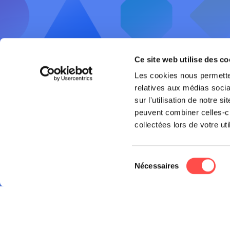
Ce site web utilise des co
Les cookies nous permetten
Sécurité 
relatives aux médias socia
sur l'utilisation de notre 
Offres et 
peuvent combiner celles-ci
Chaussée de Liège, 654C
collectées lors de votre uti
AWSR
5100 JAMBES
Belgique
FAQ
Sélection
+32 (0)81 821 300
Nécessaires
du
TVA BE 0539.960.891 – RPM Liège
consentement
(div.Namur)
BE45 0017 1714 1789