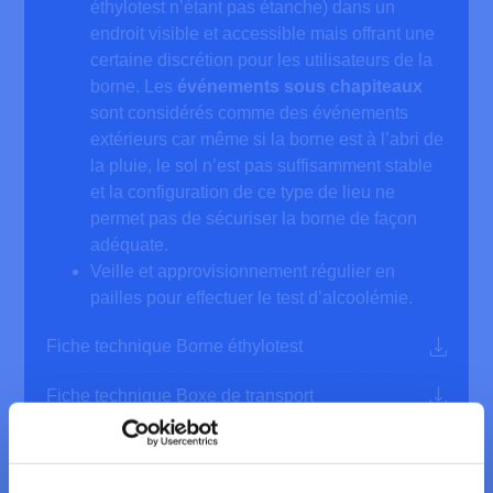
éthylotest n’étant pas étanche) dans un
endroit visible et accessible mais offrant une
certaine discrétion pour les utilisateurs de la
borne. Les
événements sous chapiteaux
sont considérés comme des événements
extérieurs car même si la borne est à l’abri de
la pluie, le sol n’est pas suffisamment stable
et la configuration de ce type de lieu ne
permet pas de sécuriser la borne de façon
adéquate.
Veille et approvisionnement régulier en
pailles
pour effectuer le test d’alcoolémie.
Fiche technique Borne éthylotest
Fiche technique Boxe de transport
Convention de prêt Borne éthylotest