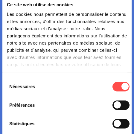
Convention de prêt Borne éthylotest (Villes &
Ce site web utilise des cookies.
Communes)
Les cookies nous permettent de personnaliser le contenu
et les annonces, d'offrir des fonctionnalités relatives aux
médias sociaux et d'analyser notre trafic. Nous
partageons également des informations sur l'utilisation de
notre site avec nos partenaires de médias sociaux, de
publicité et d'analyse, qui peuvent combiner celles-ci
Conditions générales de
avec d'autres informations que vous leur avez fournies
prêt
ou qu'ils ont collectées lors de votre utilisation de leurs
services.
Responsabilités
Sélection
Nécessaires
du
consentement
Modalités de prêt
Préférences
Consommables
Statistiques
consommables