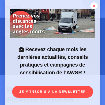
Skip
to
content
Matériel de sensibilisation
Prêt
Borne éthylotest
📩
Recevez chaque mois les
Matériel de sensibilisation
dernières actualités, conseils
Borne éthylotest
pratiques et campagnes de
sensibilisation de l’AWSR !
Vous souhaitez emprunter
JE M’INSCRIS À LA NEWSLETTER
une borne éthylotest ?