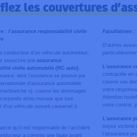
fiez les couvertures d’a
e : l’assurance responsabilité civile
Facultatives :
le
D’autres assur
e conducteur d’un véhicule automoteur,
particulièremen
z souscrire une
assurance
L’assurance c
ilité civile automobile (RC auto)
.
contractée en 
rance, dont l’existence se prouve par
couvre vos dom
nternationale d’assurance automobile
votre responsab
erte/blanche »), couvre les dommages
Attention toutef
 corporels et/ou moraux que tout
votre contrat,
 d’un véhicule assuré causerait à
L’assurance pr
soyez victime 
parce qu’il est responsable de l’accident
l’assurance pro
conducteur a commis une faute ayant