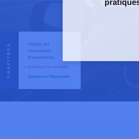
pratique
Vérifiez les
CHAPITRES
couvertures
d'assurances
Déclarez le sinistre
Questions fréquentes