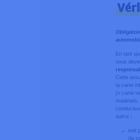
Véri
Obligatoir
automobi
En tant qu
vous deve
responsab
Cette assu
la carte i
(« carte v
matériels,
conducteur
autrui
:
soit 
(le 