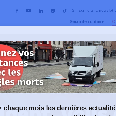
S’inscrire à la newslett
Sécurité routière
O
s victimes de la route – AVR
Vous avez été blessé(e)
r
u moment 
cident, vous 
 chaque mois les dernières actualité