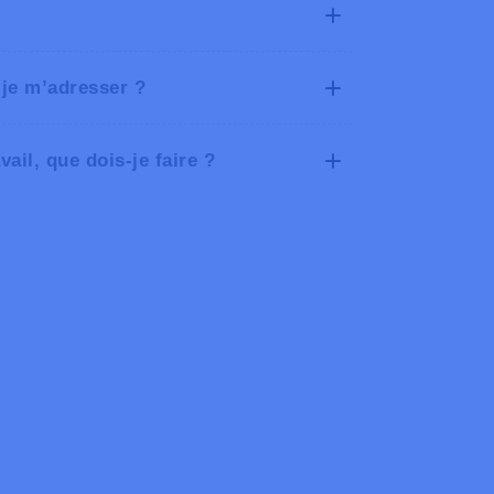
be
-je m’adresser ?
ail, que dois-je faire ?
s/fr/