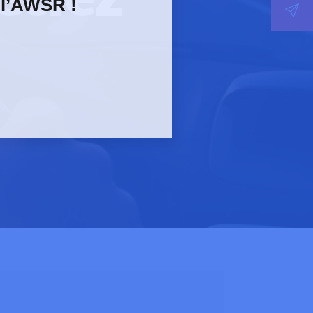
 l’AWSR !