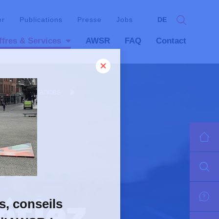
er
Publications
Presse
Jobs
DE
ffres & Services
AWSR
FAQ
Contact
Assurances
de
étiez
s, conseils