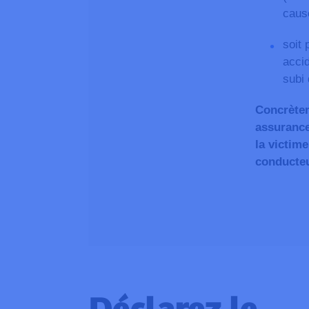
caus
soit 
accid
subi
Concrètem
assurance
la victime
conducteu