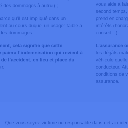
vous aide à fai
é des dommages à autrui) ;
second temps, 
parce qu’il est impliqué dans un
prend en charge
ent au cours duquel un usager faible a
intérêts (honor
 des dommages.
conseil…).
ent, cela signifie que cette
L’assurance 
 paiera l’indemnisation qui revient à
les dégâts mat
 de l’accident, en lieu et place du
véhicule quelle
r.
conducteur. Atte
conditions de v
assurance.
Que vous soyez victime ou responsable dans cet accident