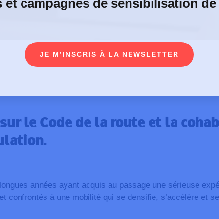
s et campagnes de sensibilisation de
JE M’INSCRIS À LA NEWSLETTER
sur le Code de la route et la cohab
ulation.
e longues années ayant acquis au passage une sérieuse expé
t confrontés à une mobilité qui se densifie, s’accélère et se