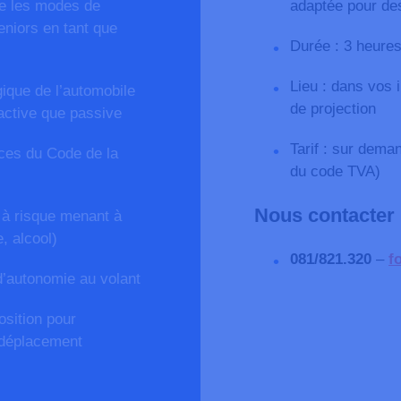
que les modes de
adaptée pour de
eniors en tant que
Durée : 3 heure
Lieu : dans vos 
gique de l’automobile
de projection
 active que passive
Tarif : sur dema
ces du Code de la
du code TVA)
Nous contacter
 à risque menant à
e, alcool)
081/821.320
–
f
 d’autonomie au volant
osition pour
 déplacement