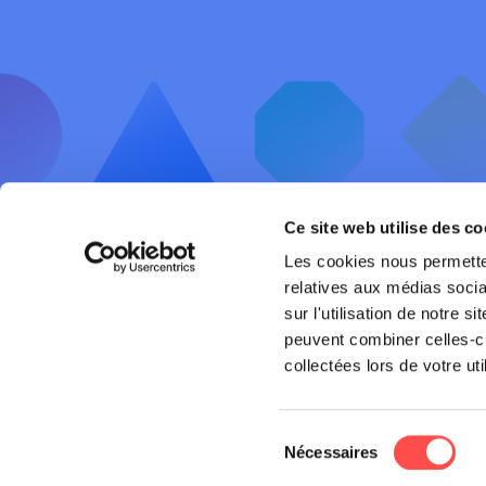
Ce site web utilise des co
Les cookies nous permetten
Sécurité 
relatives aux médias socia
sur l'utilisation de notre 
Offres et 
peuvent combiner celles-ci
Chaussée de Liège, 654C
collectées lors de votre uti
AWSR
5100 JAMBES
Belgique
FAQ
Sélection
+32 (0)81 821 300
Nécessaires
du
TVA BE 0539.960.891 – RPM Liège