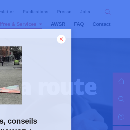
wsletter
Publications
Presse
Jobs
ffres & Services
AWSR
FAQ
Contact
 la route
s, conseils