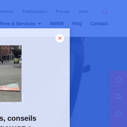
wsletter
Publications
Presse
Jobs
ffres & Services
AWSR
FAQ
Contact
gue
s, conseils