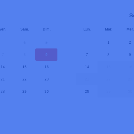
S
Ven.
Sam.
Dim.
Lun.
Mar.
Mer.
1
2
1
2
7
8
9
7
8
9
14
15
16
14
15
16
21
22
23
21
22
23
28
29
30
28
29
30