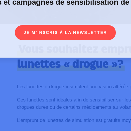
s et campagnes de sensibilisation de
JE M’INSCRIS À LA NEWSLETTER
Vous souhaitez empr
lunettes « drogue »?
Les lunettes « drogue » simulent une vision altérée 
Ces lunettes sont idéales afin de sensibiliser sur l
drogues dures ou de certains médicaments au volan
L’emprunt de lunettes de simulation est gratuite moy