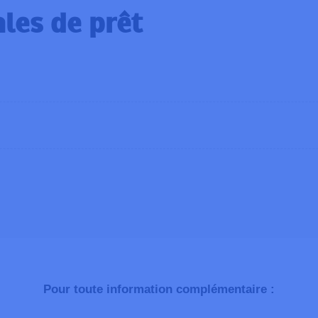
les de prêt
du, donné ou pris en gage.
 être engagée en cas de défaut de fonctionnement ou de mau
 et de la conservation du matériel dès la signature de l’atte
ponsabilité quant aux dégâts/pertes que le matériel pourrait s
Pour toute information complémentaire :