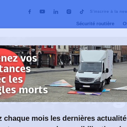
S’inscrire à la ne
Sécurité routière
O
nettes de simulation
Lunettes drogue
Matériel de sensibilisation
nettes dro
 chaque mois les dernières actualité