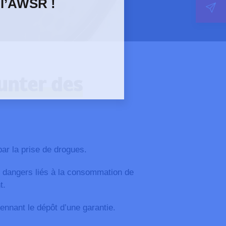
 l’AWSR !
unter des
par la prise de drogues.
es dangers liés à la consommation de
t.
ennant le dépôt d’une garantie.