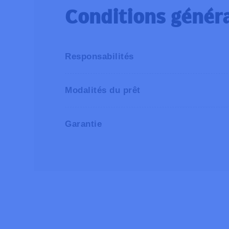
Conditions généra
Responsabilités
Le matériel ne peut-être sous-loué, ven
Modalités du prêt
La responsabilité de l’AWSR ne saurait
emprunté.
Garantie
L’emprunteur est responsable de la garde
restitution. Le prêteur décline toute res