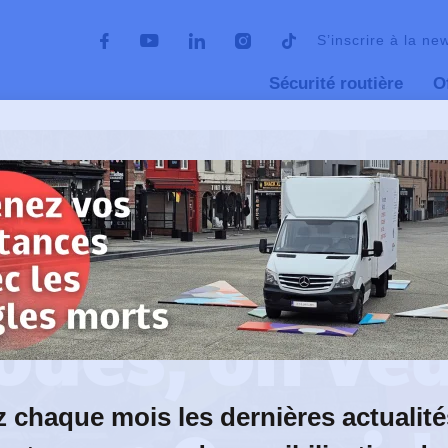
S’inscrire à la ne
Sécurité routière
O
roues, on veut tous 1 chose : 0 accident
01 septembre 2023
roues, on veu
 chaque mois les dernières actualité