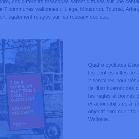
bre, ces différents messages seront diffusés sur une centa
 de 7 communes wallonnes :
Liège, Mouscron, Tournai, Arlon,
ront également relayés sur les réseaux sociaux.
Quatre cyclistes à bor
les centres-villes de
2 semaines pour véhi
Ils distribueront des 
les règles et bonnes p
et automobilistes à m
objectif commun : fai
Wallonie.