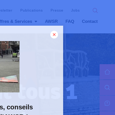
wsletter
Publications
Presse
Jobs
ffres & Services
AWSR
FAQ
Contact
t tous 1
s, conseils