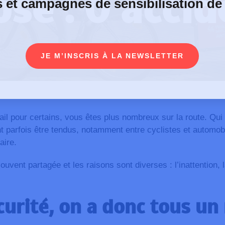
ose : 0 accid
s et campagnes de sensibilisation de
JE M’INSCRIS À LA NEWSLETTER
il pour certains, vous êtes plus nombreux sur la route. Qui 
 parfois être tendus, notamment entre cyclistes et automo
aire.
 souvent partagée et les raisons sont diverses : l’inattentio
curité,
on a donc tous un 