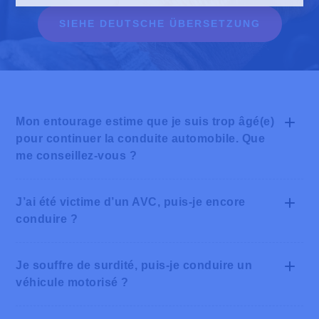
SIEHE DEUTSCHE ÜBERSETZUNG
Mon entourage estime que je suis trop âgé(e)
pour continuer la conduite automobile. Que
me conseillez-vous ?
J’ai été victime d’un AVC, puis-je encore
conduire ?
En effet, si vous avez été victime d’un AVC, vous ne
Je souffre de surdité, puis-je conduire un
pouvez plus conduire durant une période minimum de 6
véhicule motorisé ?
mois.
Au bout de cette période, votre neurologue ou votre