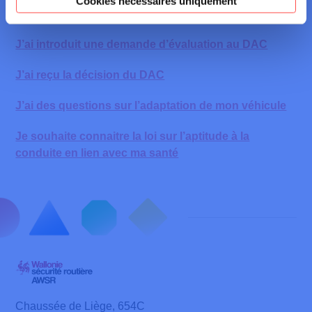
Cookies nécessaires uniquement
DAC
dac@awsr.be
formulaire
de contact
J’ai introduit une demande d’évaluation au DAC
J’ai reçu la décision du DAC
J’ai des questions sur l’adaptation de mon véhicule
Je souhaite connaitre la loi sur l’aptitude à la
conduite en lien avec ma santé
Chaussée de Liège, 654C