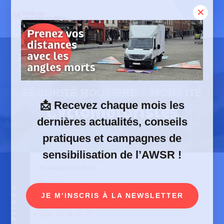
Skip
to
content
Sécurité routière
Cyclomotoristes
SÉCURITÉ ROUTIÈRE
MOBILITÉ
📩
Recevez chaque mois les
Cyclomotoristes
dernières actualités, conseils
pratiques et campagnes de
sensibilisation de l’AWSR !
Quelques chiffres
En bref
CHAPITRES
JE M’INSCRIS À LA NEWSLETTER
Risques et dangers
Que dit la loi ?