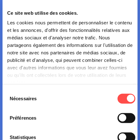
Ce site web utilise des cookies.
Que dit la loi ?
Les cookies nous permettent de personnaliser le contenu
et les annonces, d'offrir des fonctionnalités relatives aux
Concernant l’état du véhicule
médias sociaux et d'analyser notre trafic. Nous
partageons également des informations sur l'utilisation de
notre site avec nos partenaires de médias sociaux, de
Concernant l'équipement
publicité et d'analyse, qui peuvent combiner celles-ci
avec d'autres informations que vous leur avez fournies
ou qu'ils ont collectées lors de votre utilisation de leurs
Concernant le permis
services.
Sélection
Concernant les assurances
Nécessaires
du
consentement
Pour rouler à cyclomoteur, vous devez
Concernant l'immatriculation
Préférences
obligatoirement souscrire une
assurance
Responsabilité Civile (RC)
Statistiques
Concernant les passagers